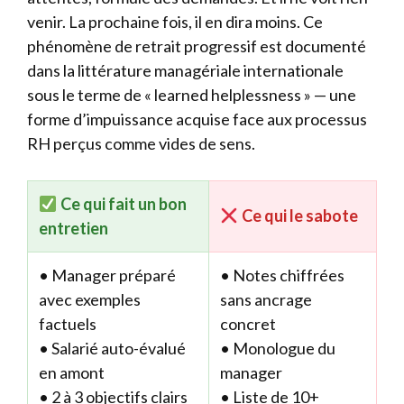
venir. La prochaine fois, il en dira moins. Ce
phénomène de retrait progressif est documenté
dans la littérature managériale internationale
sous le terme de « learned helplessness » — une
forme d’impuissance acquise face aux processus
RH perçus comme vides de sens.
Ce qui fait un bon
Ce qui le sabote
entretien
• Manager préparé
• Notes chiffrées
avec exemples
sans ancrage
factuels
concret
• Salarié auto-évalué
• Monologue du
en amont
manager
• 2 à 3 objectifs clairs
• Liste de 10+