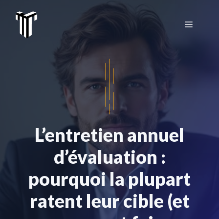
Aller
au
Menu
contenu
L’entretien annuel
d’évaluation :
pourquoi la plupart
ratent leur cible (et