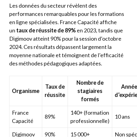
Les données du secteur révèlent des
performances remarquables pour les formations
en ligne spécialisées. France Capacité affiche
un
taux de réussite de 89%
en 2023, tandis que
Digimoov atteint 90% pour la session d’octobre
2024. Ces résultats dépassent largement la
moyenne nationale et témoignent de l’efficacité
des méthodes pédagogiques adaptées.
Nombre de
Taux de
Année
Organisme
stagiaires
réussite
d’expéri
formés
France
140+ (formation
89%
10 ans
Capacité
professionnelle)
Digimoov
90%
15 000+
Non spéc