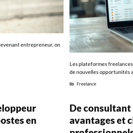
devenant entrepreneur, on
Les plateformes freelances 
de nouvelles opportunités 
Catégories
Freelance
veloppeur
De consultant 
postes en
avantages et c
professionnels