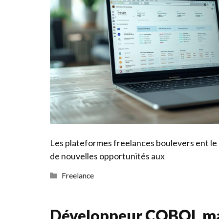
Les plateformes freelances boulevers ent le 
de nouvelles opportunités aux
Catégories
Freelance
Développeur COBOL ma