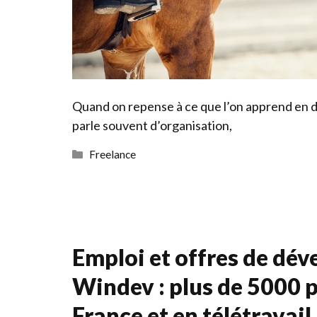
Quand on repense à ce que l’on apprend en 
parle souvent d’organisation,
Catégories
Freelance
Emploi et offres de dé
Windev : plus de 5000 
France et en télétravail