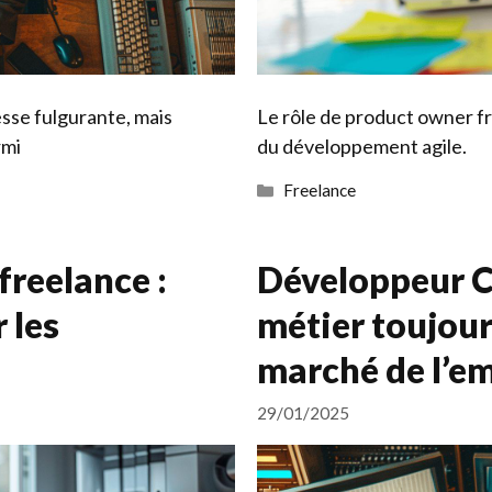
sse fulgurante, mais
Le rôle de product owner f
rmi
du développement agile.
Catégories
Freelance
freelance :
Développeur 
 les
métier toujour
marché de l’e
29/01/2025