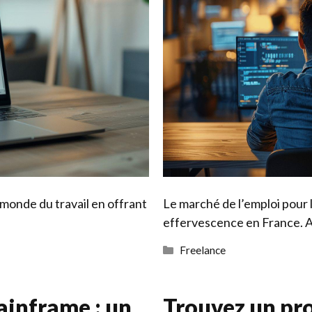
monde du travail en offrant
Le marché de l’emploi pour
effervescence en France. 
Catégories
Freelance
inframe : un
Trouvez un pro