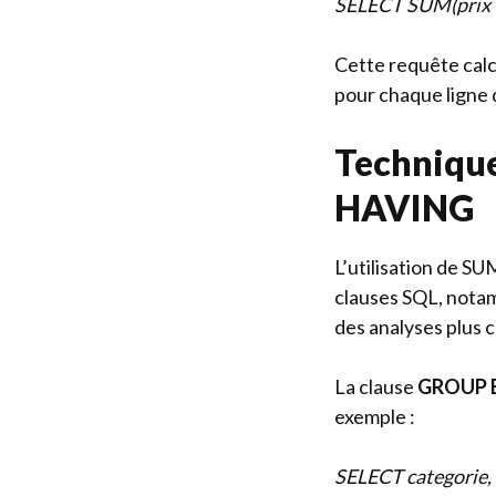
SELECT SUM(prix *
Cette requête calcul
pour chaque ligne 
Technique
HAVING
L’utilisation de S
clauses SQL, not
des analyses plus c
La clause
GROUP 
exemple :
SELECT categorie,