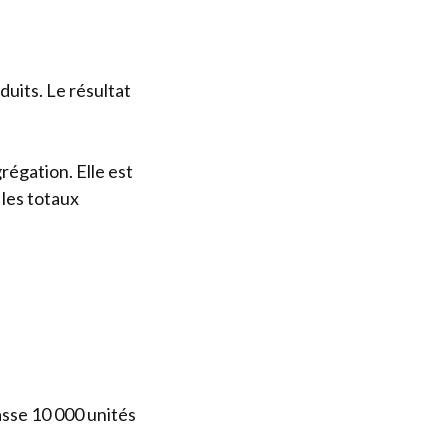
uits. Le résultat
agrégation. Elle est
 les totaux
asse 10 000 unités