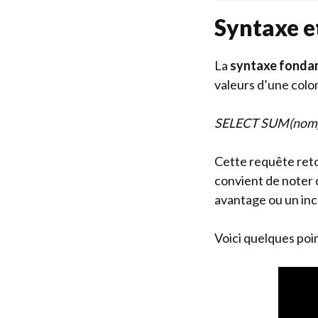
Syntaxe e
La
syntaxe fonda
valeurs d’une colon
SELECT SUM(nom_
Cette requête retou
convient de noter
avantage ou un inc
Voici quelques poin