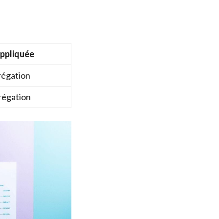
ppliquée
régation
régation