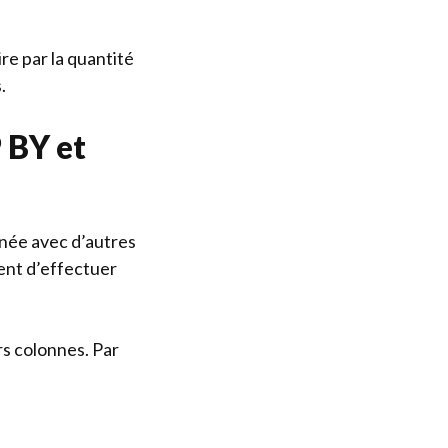
ire par la quantité
.
 BY et
inée avec d’autres
nt d’effectuer
rs colonnes. Par