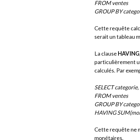
FROM ventes
GROUP BY categor
Cette requête calc
serait un tableau m
La clause
HAVING
particulièrement ut
calculés. Par exemp
SELECT categorie,
FROM ventes
GROUP BY catego
HAVING SUM(mont
Cette requête ne m
monétaires.