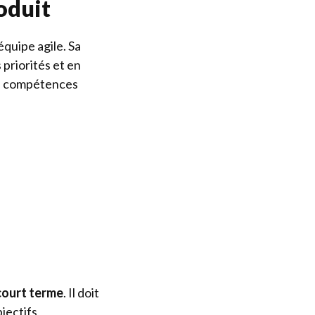
oduit
équipe agile. Sa
 priorités et en
de compétences
 court terme
. Il doit
bjectifs