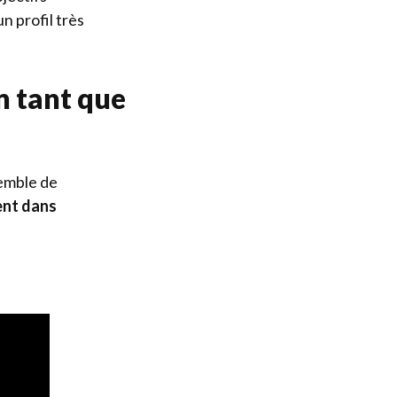
n profil très
n tant que
semble de
ent dans