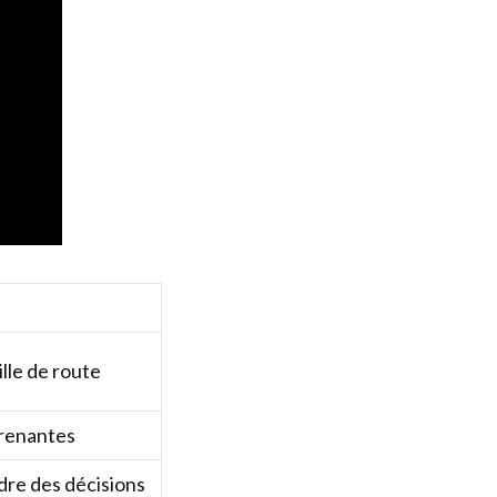
ille de route
prenantes
dre des décisions