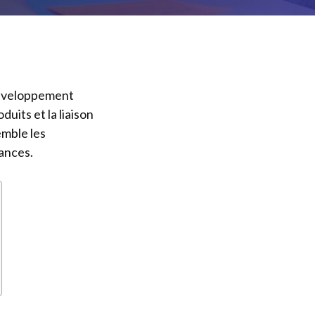
développement
uits et la liaison
emble les
lances.