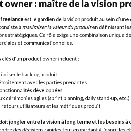
 owner : maître de la vision pr
 freelance
est le gardien de la vision produit au sein d’une 
consiste à
maximiser la valeur du produit
en définissant les
ons stratégiques. Ce rôle exige une combinaison unique 
rciales et communicationnelles.
s clés d’un product owner incluent :
rioriser le backlog produit
étroitement avec les parties prenantes
 fonctionnalités développées
ux cérémonies agiles (sprint planning, daily stand-up, etc.)
 retours utilisateurs et les métriques produit
doit
jongler entre la vision à long terme et les besoins à
ndre des décisions rapides tout en gardant à l’esprit les o