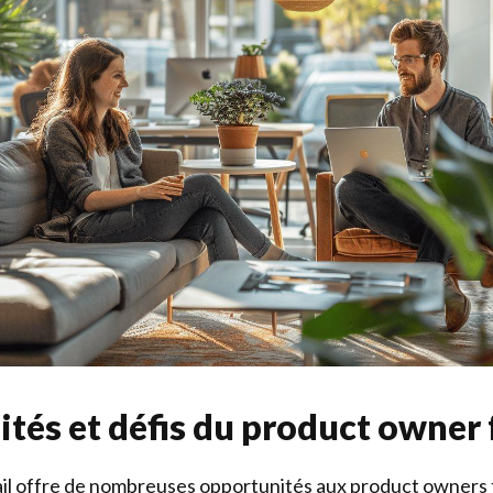
tés et défis du product owner 
il offre de nombreuses opportunités aux product owners 