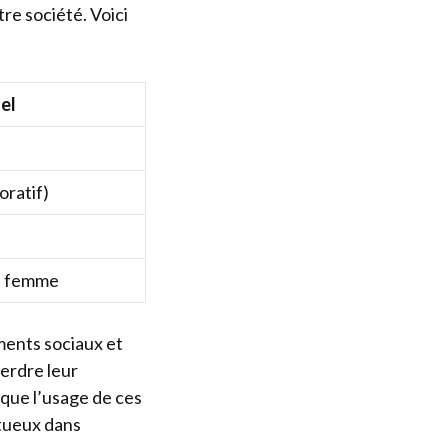
re société. Voici
el
oratif)
e femme
ments sociaux et
erdre leur
 que l’usage de ces
tueux dans