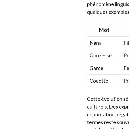
phénomène linguisti
quelques exemples 
Mot
Nana
Fi
Gonzesse
Pr
Garce
Fe
Cocotte
Pr
Cette évolution sé
culturels. Des exp
connotation négati
termes reste souv