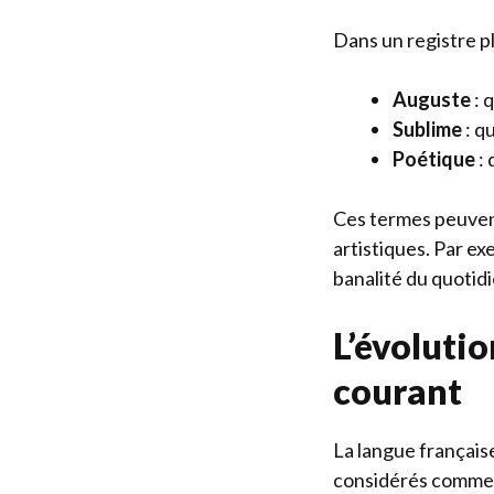
Dans un registre p
Auguste
: 
Sublime
: q
Poétique
: 
Ces termes peuvent
artistiques. Par ex
banalité du quotidi
L’évolutio
courant
La langue françai
considérés comme v