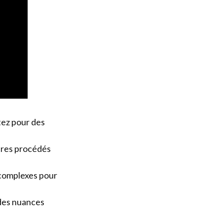
tez pour des
tres procédés
 complexes pour
 des nuances