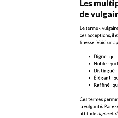
Les multi
de vulgai
Le terme « vulgaire
ces acceptions, il
finesse. Voici un a
Digne
: qui 
Noble
: qui
Distingué
:
Élégant
: q
Raffiné
: qu
Ces termes permet
la vulgarité. Par ex
attitude
digne
et
d