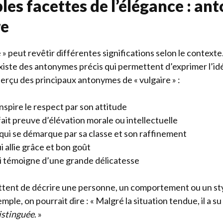
ples facettes de l’élégance : a
re
 » peut revêtir différentes significations selon le context
 existe des antonymes précis qui permettent d’exprimer l’id
perçu des principaux antonymes de « vulgaire » :
inspire le respect par son attitude
 fait preuve d’élévation morale ou intellectuelle
 qui se démarque par sa classe et son raffinement
ui allie grâce et bon goût
i témoigne d’une grande délicatesse
tent de décrire une personne, un comportement ou un sty
emple, on pourrait dire : « Malgré la situation tendue, il a s
istinguée
. »