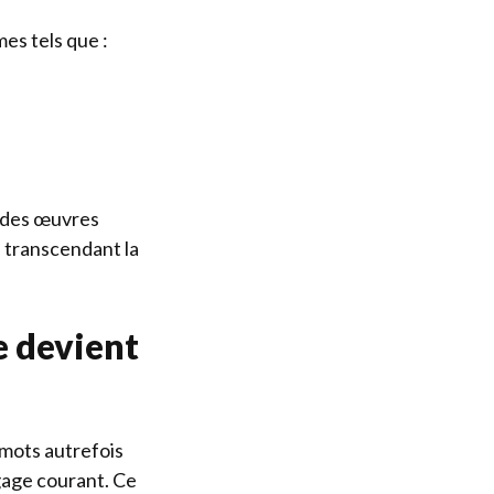
es tels que :
u des œuvres
, transcendant la
e devient
mots autrefois
gage courant. Ce