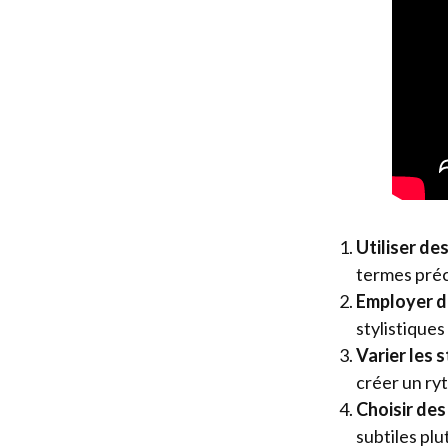
Utiliser de
termes préc
Employer de
stylistiques
Varier les 
créer un ry
Choisir des
subtiles plu