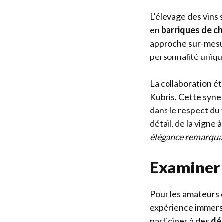
L’élevage des vins s
en
barriques de c
approche sur-mesur
personnalité uniqu
La collaboration ét
Kubris. Cette syner
dans le respect du
détail, de la vigne 
élégance remarqua
Examiner 
Pour les amateurs d
expérience immersi
participer à des
dé