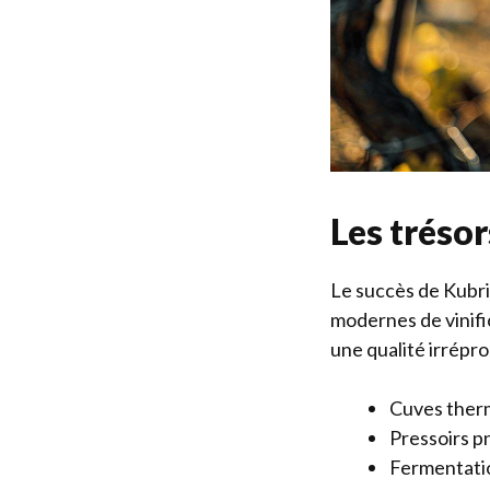
Les tréso
Le succès de Kubris
modernes de vinifi
une qualité irrépr
Cuves therm
Pressoirs p
Fermentatio