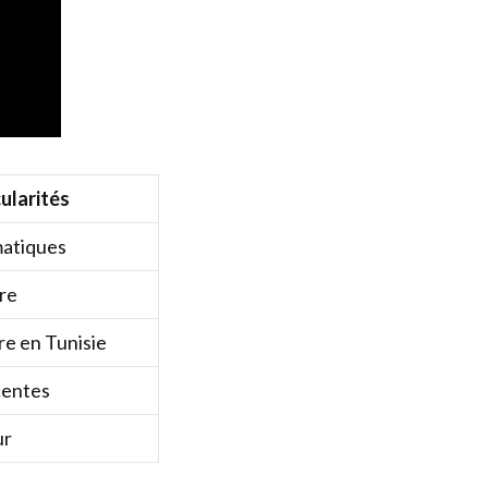
ularités
atiques
re
re en Tunisie
centes
ur