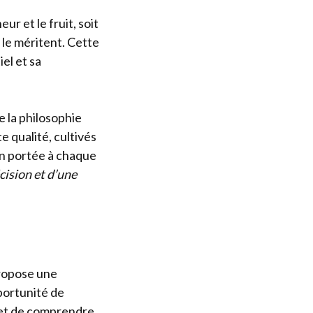
ur et le fruit, soit
 le méritent. Cette
el et sa
e la philosophie
e qualité, cultivés
on portée à chaque
cision et d’une
propose une
portunité de
s et de comprendre