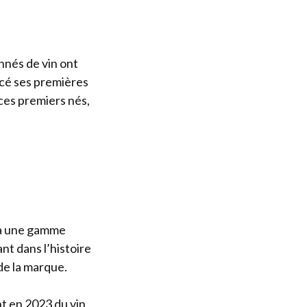
nnés de vin ont
ancé ses premières
ces premiers nés,
e à une gamme
nt dans l’histoire
de la marque.
nt en 2023 du vin