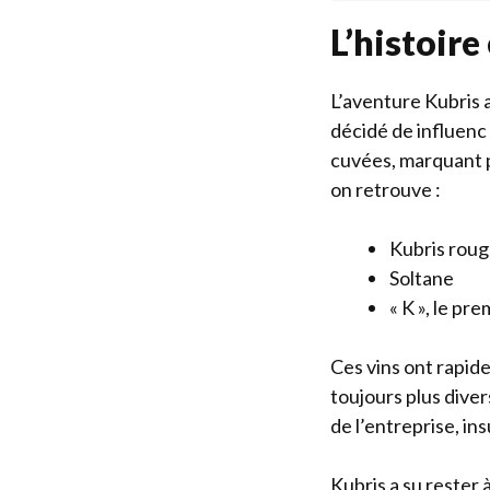
L’histoire
L’aventure Kubris 
décidé de influenc 
cuvées, marquant p
on retrouve :
Kubris roug
Soltane
« K », le pr
Ces vins ont rapid
toujours plus diver
de l’entreprise, i
Kubris a su rester