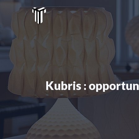
Aller
au
contenu
Kubris : opportun