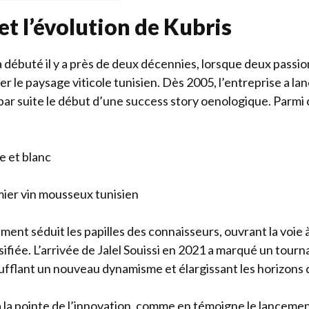
 et l’évolution de Kubris
a débuté il y a près de deux décennies, lorsque deux passio
er le paysage viticole tunisien. Dès 2005, l’entreprise a l
ar suite le début d’une success story oenologique. Parmi 
e et blanc
emier vin mousseux tunisien
ement séduit les papilles des connaisseurs, ouvrant la voi
sifiée. L’arrivée de Jalel Souissi en 2021 a marqué un tourna
nsufflant un nouveau dynamisme et élargissant les horizons 
 à la pointe de l’innovation, comme en témoigne le lanceme