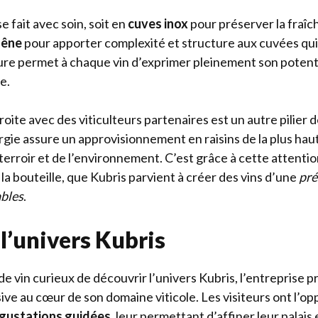
e fait avec soin, soit en
cuves inox
pour préserver la fraîche
hêne
pour apporter complexité et structure aux cuvées qui
e permet à chaque vin d’exprimer pleinement son potenti
e.
roite avec des viticulteurs partenaires est un autre pilier d
gie assure un approvisionnement en raisins de la plus haut
 terroir et de l’environnement. C’est grâce à cette attenti
à la bouteille, que Kubris parvient à créer des vins d’une
pré
bles
.
l’univers Kubris
e vin curieux de découvrir l’univers Kubris, l’entreprise 
ve au cœur de son domaine viticole. Les visiteurs ont l’op
gustations guidées
, leur permettant d’affiner leur palai