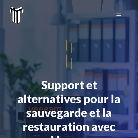
Aller
au
Menu
contenu
Support et
alternatives pour la
sauvegarde et la
restauration avec