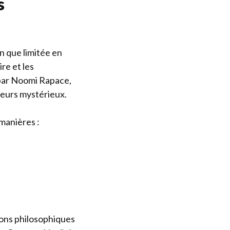
s
en que limitée en
re et les
 par Noomi Rapace,
teurs mystérieux.
 manières :
ions philosophiques