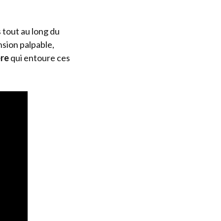
 tout au long du
nsion palpable,
ère
qui entoure ces