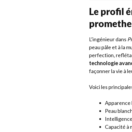
Le profil 
promethe
L’ingénieur dans
P
peau pâle et à la 
perfection, reflét
technologie avan
façonner la vie à le
Voici les principale
Apparence h
Peau blanch
Intelligenc
Capacité à m