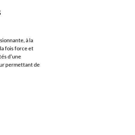
s
sionnante, à la
a fois force et
otés d’une
eur permettant de