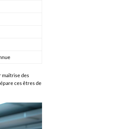
onnue
r maîtrise des
sépare ces êtres de
.