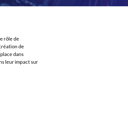
le rôle de
 création de
 place dans
ns leur impact sur