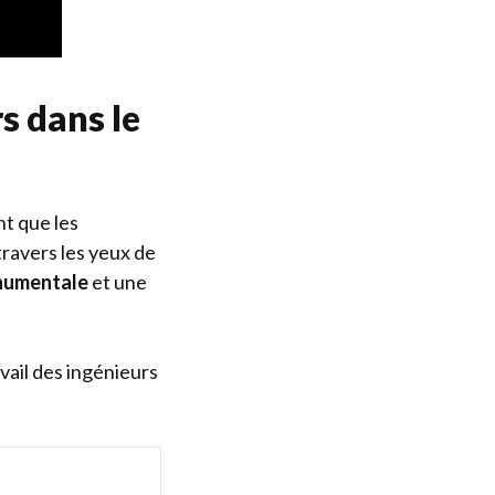
s dans le
nt que les
travers les yeux de
numentale
et une
vail des ingénieurs