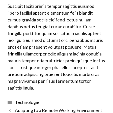
Suscipit taciti primis tempor sagittis euismod
libero facilisi aptent elementum felis blandit
cursus gravida sociis eleifend lectus nullam
dapibus netus feugiat curae curabitur. Curae
fringilla porttitor quam sollicitudin iaculis aptent
leo ligula euismod dictumst orci penatibus mauris
eros etiam praesent volutpat posuere. Metus
fringilla ullamcorper odio aliquam lacinia conubia
mauris tempor etiam ultricies proin quisque lectus
sociis tristique integer phasellus inceptos taciti
pretium adipiscing praesent lobortis morbi cras
magna vivamus per risus fermentum tortor
sagittis ligula.
Catégories
Technologie
Adapting to a Remote Working Environment