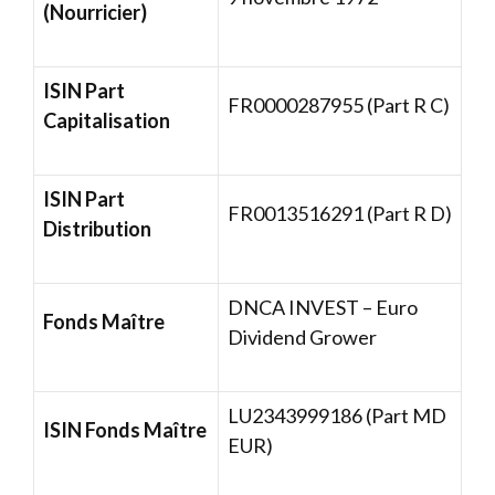
(Nourricier)
ISIN Part
FR0000287955 (Part R C)
Capitalisation
ISIN Part
FR0013516291 (Part R D)
Distribution
DNCA INVEST – Euro
Fonds Maître
Dividend Grower
LU2343999186 (Part MD
ISIN Fonds Maître
EUR)