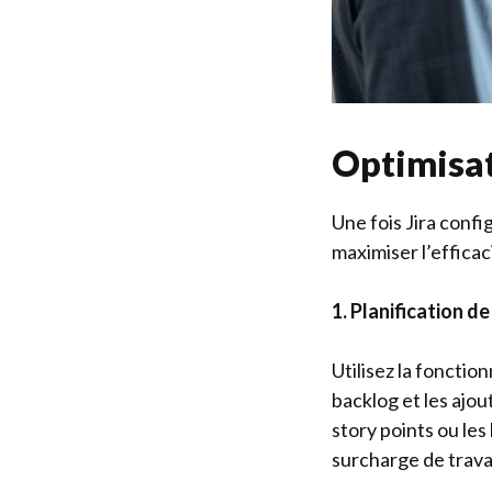
Optimisat
Une fois Jira conf
maximiser l’efficac
1. Planification de
Utilisez la fonction
backlog et les ajou
story points ou les 
surcharge de travai