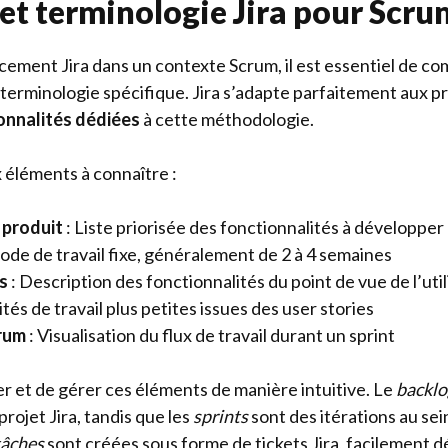
et terminologie Jira pour Scru
acement Jira dans un contexte Scrum, il est essentiel de c
a terminologie spécifique. Jira s’adapte parfaitement aux p
onnalités dédiées
à cette méthodologie.
x éléments à connaître :
 produit
: Liste priorisée des fonctionnalités à développer
iode de travail fixe, généralement de 2 à 4 semaines
s
: Description des fonctionnalités du point de vue de l’uti
ités de travail plus petites issues des user stories
rum
: Visualisation du flux de travail durant un sprint
er et de gérer ces éléments de manière intuitive. Le
backlo
rojet Jira, tandis que les
sprints
sont des itérations au sei
tâches
sont créées sous forme de tickets Jira, facilement d