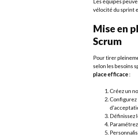
Les équipes peuven
vélocité du sprint
Mise en pl
Scrum
Pour tirer pleineme
selon les besoins s
place efficace
:
Créez un no
Configurez 
d’acceptati
Définissez l
Paramétrez 
Personnalis