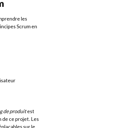
m
omprendre les
rincipes Scrum en
lisateur
g de produit
est
n de ce projet. Les
éplaçables sur le