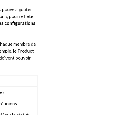
us pouvez ajouter
n », pour refléter
es configurations
 chaque membre de
xemple, le Product
 doivent pouvoir
hes
 réunions
à jour le statut