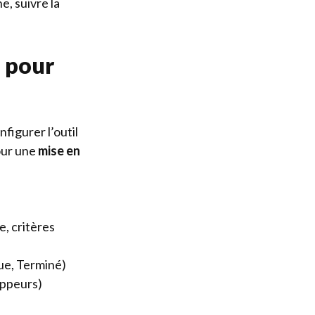
, suivre la
a pour
nfigurer l’outil
pour une
mise en
e, critères
vue, Terminé)
oppeurs)