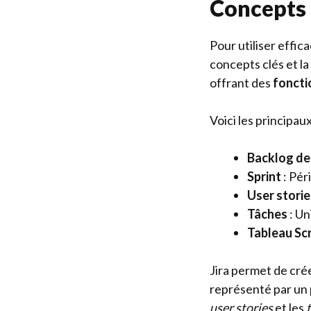
Concepts 
Pour utiliser effic
concepts clés et l
offrant des
foncti
Voici les principau
Backlog de
Sprint
: Pér
User storie
Tâches
: Un
Tableau Sc
Jira permet de cré
représenté par un p
user stories
et les