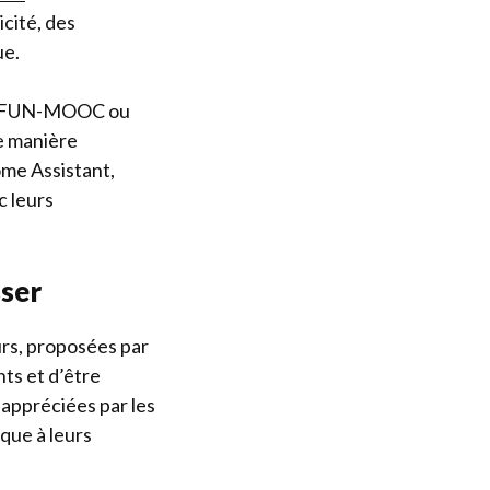
cité, des
ue.
, FUN-MOOC ou
e manière
ome Assistant,
c leurs
sser
ours, proposées par
ts et d’être
, appréciées par les
que à leurs