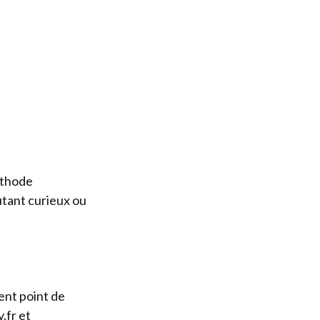
éthode
utant curieux ou
lent point de
.fr
et