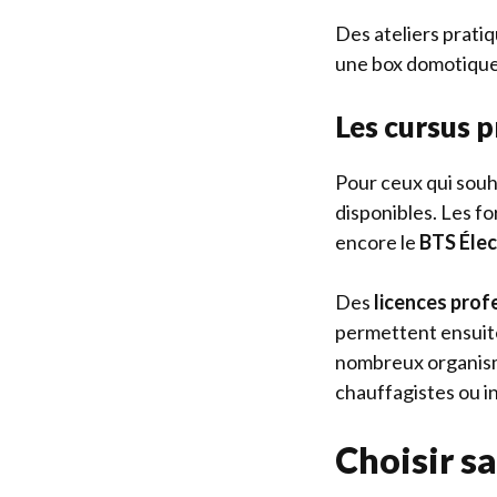
Des ateliers pratiq
une box domotique,
Les cursus 
Pour ceux qui souh
disponibles. Les 
encore le
BTS Éle
Des
licences prof
permettent ensuite 
nombreux organism
chauffagistes ou i
Choisir s