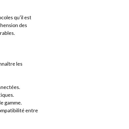
oles qu’il est
éhension des
rables.
naître les
nnectées.
tiques.
 de gamme.
ompatibilité entre