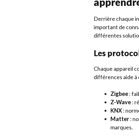
apprendr
Derrière chaque in
important de conn
différentes soluti
Les protoco
Chaque appareil co
différences aide à
Zigbee
: fa
Z-Wave
: r
KNX
: norm
Matter
: no
marques.