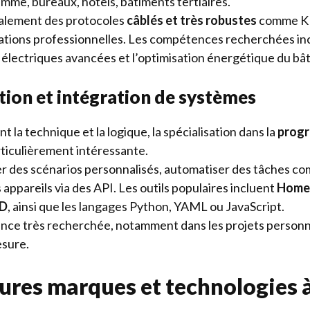
mme, bureaux, hôtels, bâtiments tertiaires.
ipalement des protocoles
câblés et très robustes
comme KN
lations professionnelles. Les compétences recherchées inc
 électriques avancées et l’optimisation énergétique du bâ
on et intégration de systèmes
t la technique et la logique, la spécialisation dans la
prog
ticulièrement intéressante.
éer des scénarios personnalisés, automatiser des tâches c
 appareils via des API. Les outils populaires incluent
Home 
ED
, ainsi que les langages Python, YAML ou JavaScript.
ce très recherchée, notamment dans les projets personna
esure.
eures marques et technologies 