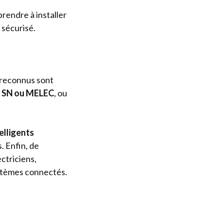
rendre à installer
 sécurisé.
s reconnus sont
o SN ou MELEC
, ou
elligents
. Enfin, de
ctriciens,
ystèmes connectés.