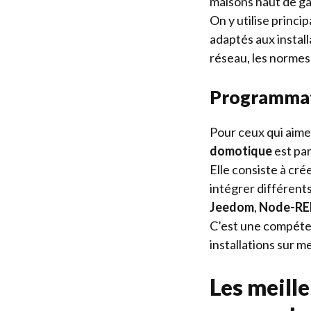
maisons haut de ga
On y utilise princ
adaptés aux instal
réseau, les normes
Programmati
Pour ceux qui aimen
domotique
est par
Elle consiste à cr
intégrer différents
Jeedom
,
Node-R
C’est une compéten
installations sur m
Les meill