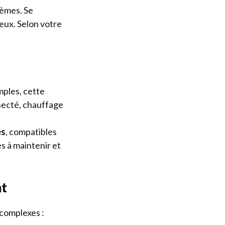
tèmes. Se
ieux. Selon votre
mples, cette
nnecté, chauffage
és
, compatibles
es à maintenir et
nt
 complexes :