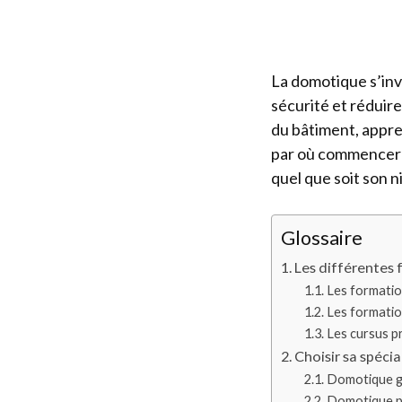
La domotique s’invi
sécurité et réduir
du bâtiment, appre
par où commencer ?
quel que soit son n
Glossaire
Les différentes 
Les formation
Les formatio
Les cursus p
Choisir sa spéci
Domotique gé
Domotique pr