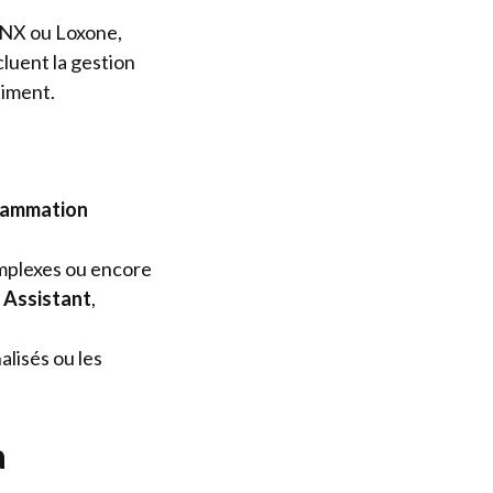
X ou Loxone,
luent la gestion
timent.
rammation
omplexes ou encore
Assistant
,
lisés ou les
à