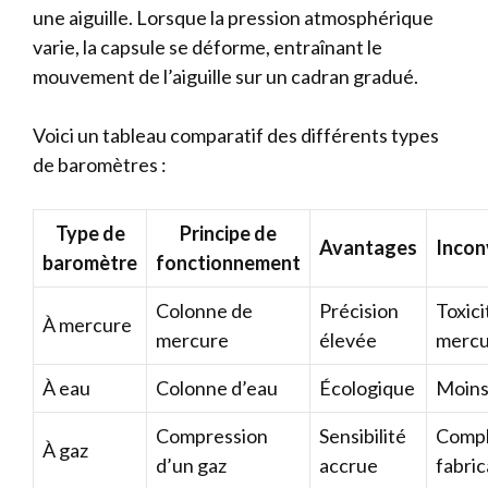
une aiguille. Lorsque la pression atmosphérique
varie, la capsule se déforme, entraînant le
mouvement de l’aiguille sur un cadran gradué.
Voici un tableau comparatif des différents types
de baromètres :
Type de
Principe de
Avantages
Incon
baromètre
fonctionnement
Colonne de
Précision
Toxici
À mercure
mercure
élevée
mercu
À eau
Colonne d’eau
Écologique
Moins
Compression
Sensibilité
Compl
À gaz
d’un gaz
accrue
fabric