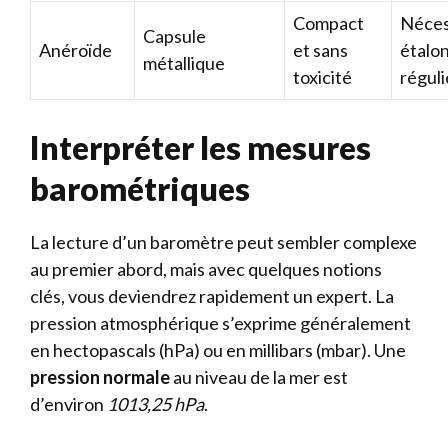
Compact
Néces
Capsule
Anéroïde
et sans
étalo
métallique
toxicité
réguli
Interpréter les mesures
barométriques
La lecture d’un baromètre peut sembler complexe
au premier abord, mais avec quelques notions
clés, vous deviendrez rapidement un expert. La
pression atmosphérique s’exprime généralement
en hectopascals (hPa) ou en millibars (mbar). Une
pression normale
au niveau de la mer est
d’environ
1013,25 hPa
.